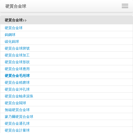
硬質合金球
首頁
硬質合金球>>
硬質合金球
關於我們
鎢鋼球
聯繫我們
碳化鎢球
訪問我們
硬質合金球牌號
留言回饋
硬質合金球加工
硬質合金球形狀
Language / 语言
硬質合金球應用
硬質合金毛坯球
硬質合金精磨球
硬質合金沖孔球
硬質合金軸承滾珠
硬質合金閥球
無磁硬質合金球
蒙乃爾硬質合金球
硬質合金通孔球
硬質合金計量球