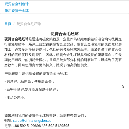
硬質合金刮色球
筆用硬質合金球
首頁
/
硬質合金毛坯球
硬質合金毛坯球
硬質合金毛坯球
是通過將碳化鎢粉及一定量作為粘結劑的鈷粉混合均勻後再進
行壓坯燒結等一系列工藝製得的硬質合金製品。硬質合金毛坯球的表面無精磨
加工，通常多用於研磨使用，包括研磨各種粉末製品等。由於具備了硬質合金
材料的高硬度以及耐磨性，因此，硬質合金毛坯球具有較長的研磨壽命，在長
期使用過程中的損耗量極小，且適用於大部分材料的研磨加工，既達到了高研
磨效率，同時使用壽命更為持久，體現了極高的性價比。
中鎢在線可以供應優質的硬質合金毛坯球:
- 圓度好、精度高，使用壽命長；
- 緻密性良好,硬度高及耐磨性能好；
- 產品公差小。
如果您對我們的硬質合金球感興趣，請隨時聯繫我們：
郵箱:
sales@chinatungsten.com
電話: +86 592 5129696 / 86 592 5129595